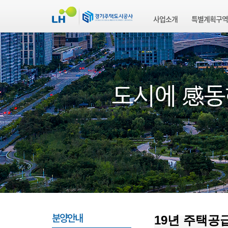
사업소개
특별계획구역
분양안내
19년 주택공