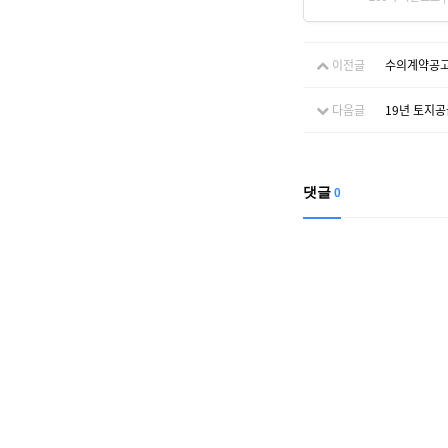
이전글
수의계약공고
다음글
19년 토지
댓글
0