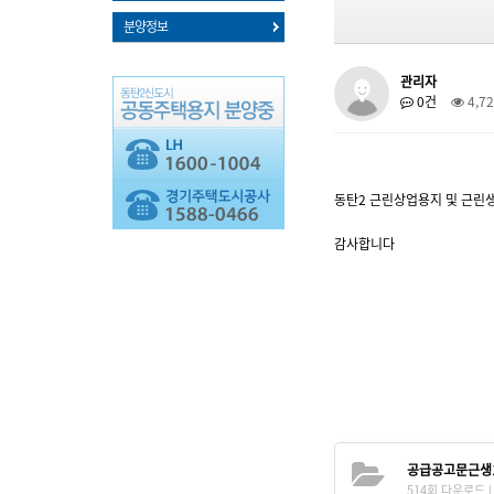
분양정보
관리자
0건
4,7
동탄2 근린상업용지 및 근린
감사합니다
공급공고문근생1,3
514회 다운로드 | D