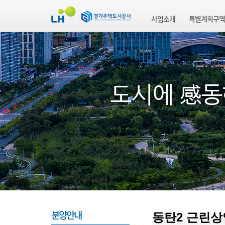
사업소개
특별계획구역
분양안내
동탄2 근린상