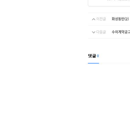
이전글
화성동탄(2
다음글
수의계약공고
댓글
0